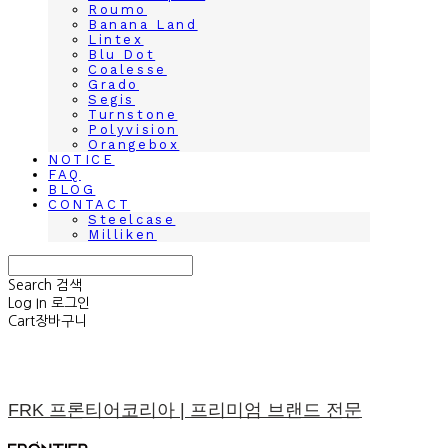
Roumo
Banana Land
Lintex
Blu Dot
Coalesse
Grado
Segis
Turnstone
Polyvision
Orangebox
NOTICE
FAQ
BLOG
CONTACT
Steelcase
Milliken
Search
검색
Log In
로그인
Cart
장바구니
FRK 프론티어코리아 | 프리미엄 브랜드 전문