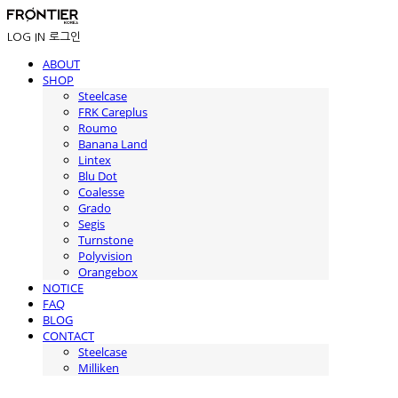
LOG IN
로그인
ABOUT
SHOP
Steelcase
FRK Careplus
Roumo
Banana Land
Lintex
Blu Dot
Coalesse
Grado
Segis
Turnstone
Polyvision
Orangebox
NOTICE
FAQ
BLOG
CONTACT
Steelcase
Milliken