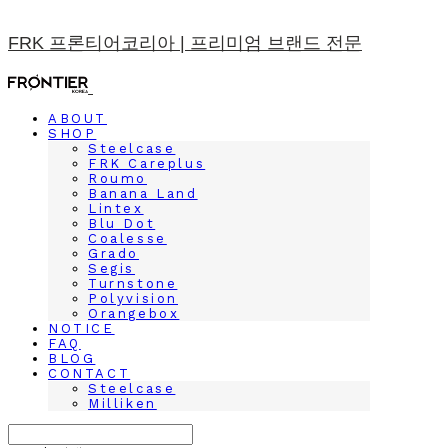
FRK 프론티어코리아 | 프리미엄 브랜드 전문
ABOUT
SHOP
Steelcase
FRK Careplus
Roumo
Banana Land
Lintex
Blu Dot
Coalesse
Grado
Segis
Turnstone
Polyvision
Orangebox
NOTICE
FAQ
BLOG
CONTACT
Steelcase
Milliken