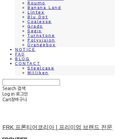
Roumo
Banana Land
Lintex
Blu Dot
Coalesse
Grado
Segis
Turnstone
Polyvision
Orangebox
NOTICE
FAQ
BLOG
CONTACT
Steelcase
Milliken
Search
검색
Log In
로그인
Cart
장바구니
FRK 프론티어코리아 | 프리미엄 브랜드 전문