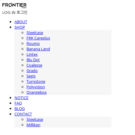
LOG IN
로그인
ABOUT
SHOP
Steelcase
FRK Careplus
Roumo
Banana Land
Lintex
Blu Dot
Coalesse
Grado
Segis
Turnstone
Polyvision
Orangebox
NOTICE
FAQ
BLOG
CONTACT
Steelcase
Milliken