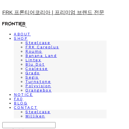
FRK 프론티어코리아 | 프리미엄 브랜드 전문
ABOUT
SHOP
Steelcase
FRK Careplus
Roumo
Banana Land
Lintex
Blu Dot
Coalesse
Grado
Segis
Turnstone
Polyvision
Orangebox
NOTICE
FAQ
BLOG
CONTACT
Steelcase
Milliken