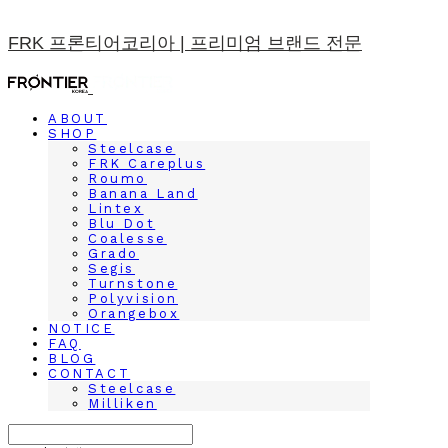
FRK 프론티어코리아 | 프리미엄 브랜드 전문
ABOUT
SHOP
Steelcase
FRK Careplus
Roumo
Banana Land
Lintex
Blu Dot
Coalesse
Grado
Segis
Turnstone
Polyvision
Orangebox
NOTICE
FAQ
BLOG
CONTACT
Steelcase
Milliken