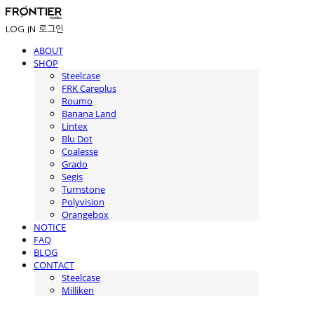
LOG IN
로그인
ABOUT
SHOP
Steelcase
FRK Careplus
Roumo
Banana Land
Lintex
Blu Dot
Coalesse
Grado
Segis
Turnstone
Polyvision
Orangebox
NOTICE
FAQ
BLOG
CONTACT
Steelcase
Milliken