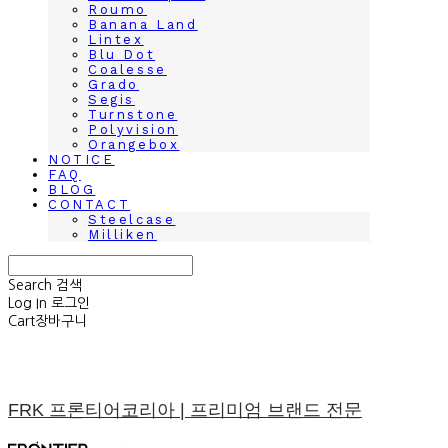
Roumo
Banana Land
Lintex
Blu Dot
Coalesse
Grado
Segis
Turnstone
Polyvision
Orangebox
NOTICE
FAQ
BLOG
CONTACT
Steelcase
Milliken
Search
검색
Log In
로그인
Cart
장바구니
FRK 프론티어코리아 | 프리미엄 브랜드 전문