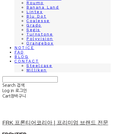
Roumo
Banana Land
Lintex
Blu Dot
Coalesse
Grado
Segis
Turnstone
Polyvision
Orangebox
NOTICE
FAQ
BLOG
CONTACT
Steelcase
Milliken
Search
검색
Log In
로그인
Cart
장바구니
FRK 프론티어코리아 | 프리미엄 브랜드 전문