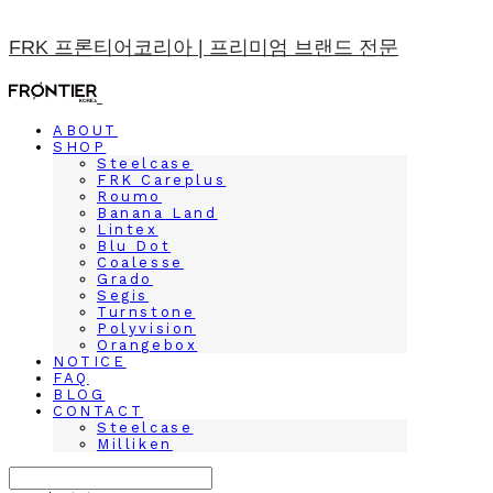
FRK 프론티어코리아 | 프리미엄 브랜드 전문
ABOUT
SHOP
Steelcase
FRK Careplus
Roumo
Banana Land
Lintex
Blu Dot
Coalesse
Grado
Segis
Turnstone
Polyvision
Orangebox
NOTICE
FAQ
BLOG
CONTACT
Steelcase
Milliken