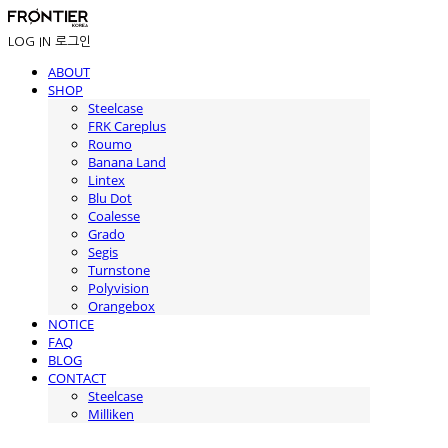
LOG IN
로그인
ABOUT
SHOP
Steelcase
FRK Careplus
Roumo
Banana Land
Lintex
Blu Dot
Coalesse
Grado
Segis
Turnstone
Polyvision
Orangebox
NOTICE
FAQ
BLOG
CONTACT
Steelcase
Milliken