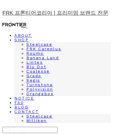
FRK 프론티어코리아 | 프리미엄 브랜드 전문
ABOUT
SHOP
Steelcase
FRK Careplus
Roumo
Banana Land
Lintex
Blu Dot
Coalesse
Grado
Segis
Turnstone
Polyvision
Orangebox
NOTICE
FAQ
BLOG
CONTACT
Steelcase
Milliken