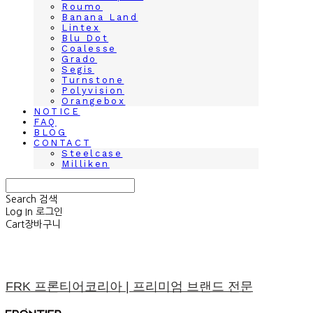
Roumo
Banana Land
Lintex
Blu Dot
Coalesse
Grado
Segis
Turnstone
Polyvision
Orangebox
NOTICE
FAQ
BLOG
CONTACT
Steelcase
Milliken
Search
검색
Log In
로그인
Cart
장바구니
FRK 프론티어코리아 | 프리미엄 브랜드 전문