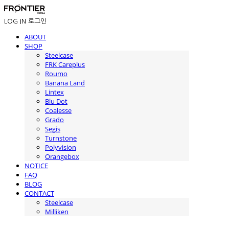
LOG IN
로그인
ABOUT
SHOP
Steelcase
FRK Careplus
Roumo
Banana Land
Lintex
Blu Dot
Coalesse
Grado
Segis
Turnstone
Polyvision
Orangebox
NOTICE
FAQ
BLOG
CONTACT
Steelcase
Milliken