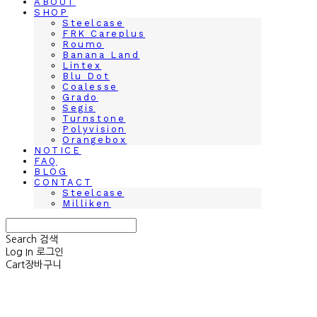
ABOUT
SHOP
Steelcase
FRK Careplus
Roumo
Banana Land
Lintex
Blu Dot
Coalesse
Grado
Segis
Turnstone
Polyvision
Orangebox
NOTICE
FAQ
BLOG
CONTACT
Steelcase
Milliken
Search
검색
Log In
로그인
Cart
장바구니