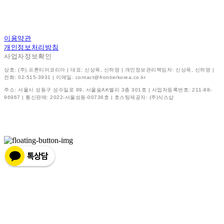
이용약관
개인정보처리방침
사업자정보확인
상호: (주) 프론티어코리아 | 대표: 신상욱, 신하영 | 개인정보관리책임자: 신상욱, 신하영 |
전화: 02-515-3931 | 이메일: contact@frontierkorea.co.kr
주소: 서울시 성동구 성수일로 99, 서울숲AK밸리 3층 301호 | 사업자등록번호:
211-88-
96967
| 통신판매:
2022-서울성동-00736호
| 호스팅제공자: (주)식스샵