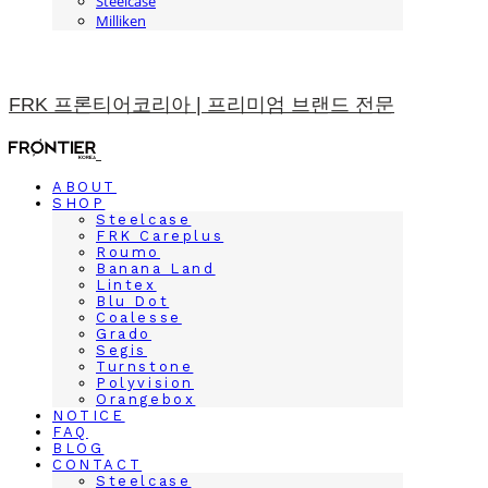
Steelcase
Milliken
FRK 프론티어코리아 | 프리미엄 브랜드 전문
ABOUT
SHOP
Steelcase
FRK Careplus
Roumo
Banana Land
Lintex
Blu Dot
Coalesse
Grado
Segis
Turnstone
Polyvision
Orangebox
NOTICE
FAQ
BLOG
CONTACT
Steelcase