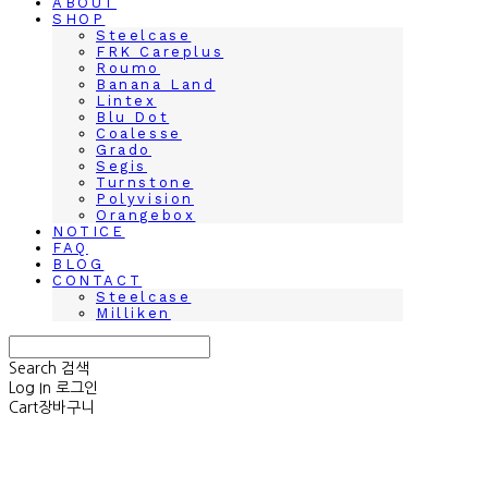
ABOUT
SHOP
Steelcase
FRK Careplus
Roumo
Banana Land
Lintex
Blu Dot
Coalesse
Grado
Segis
Turnstone
Polyvision
Orangebox
NOTICE
FAQ
BLOG
CONTACT
Steelcase
Milliken
Search
검색
Log In
로그인
Cart
장바구니