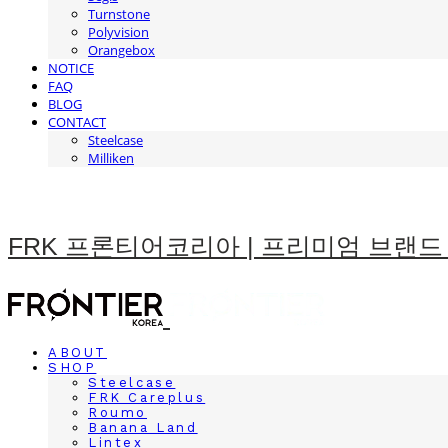
Turnstone
Polyvision
Orangebox
NOTICE
FAQ
BLOG
CONTACT
Steelcase
Milliken
FRK 프론티어코리아 | 프리미엄 브랜드
ABOUT
SHOP
Steelcase
FRK Careplus
Roumo
Banana Land
Lintex