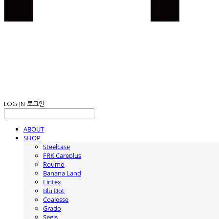
LOG IN
로그인
ABOUT
SHOP
Steelcase
FRK Careplus
Roumo
Banana Land
Lintex
Blu Dot
Coalesse
Grado
Segis