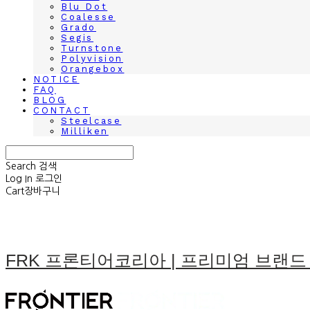
Blu Dot
Coalesse
Grado
Segis
Turnstone
Polyvision
Orangebox
NOTICE
FAQ
BLOG
CONTACT
Steelcase
Milliken
Search
검색
Log In
로그인
Cart
장바구니
FRK 프론티어코리아 | 프리미엄 브랜드