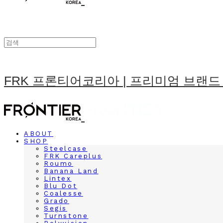
FRK 프론티어코리아 | 프리미엄 브랜드
ABOUT
SHOP
Steelcase
FRK Careplus
Roumo
Banana Land
Lintex
Blu Dot
Coalesse
Grado
Segis
Turnstone