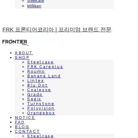
Steelcase
Milliken
FRK 프론티어코리아 | 프리미엄 브랜드 전문
ABOUT
SHOP
Steelcase
FRK Careplus
Roumo
Banana Land
Lintex
Blu Dot
Coalesse
Grado
Segis
Turnstone
Polyvision
Orangebox
NOTICE
FAQ
BLOG
CONTACT
Steelcase