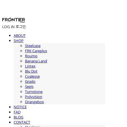
LOG IN
로그인
ABOUT
SHOP
Steelcase
FRK Careplus
Roumo
Banana Land
Lintex
Blu Dot
Coalesse
Grado
Segis
Turnstone
Polyvision
Orangebox
NOTICE
FAQ
BLOG
CONTACT