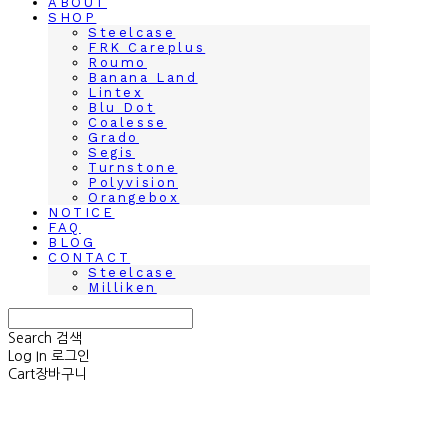
ABOUT
SHOP
Steelcase
FRK Careplus
Roumo
Banana Land
Lintex
Blu Dot
Coalesse
Grado
Segis
Turnstone
Polyvision
Orangebox
NOTICE
FAQ
BLOG
CONTACT
Steelcase
Milliken
Search
검색
Log In
로그인
Cart
장바구니