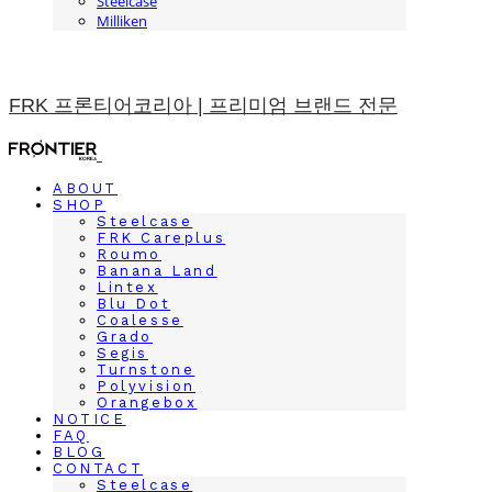
Steelcase
Milliken
FRK 프론티어코리아 | 프리미엄 브랜드 전문
ABOUT
SHOP
Steelcase
FRK Careplus
Roumo
Banana Land
Lintex
Blu Dot
Coalesse
Grado
Segis
Turnstone
Polyvision
Orangebox
NOTICE
FAQ
BLOG
CONTACT
Steelcase