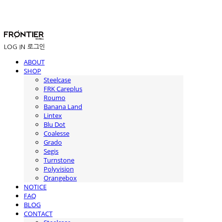
LOG IN
로그인
ABOUT
SHOP
Steelcase
FRK Careplus
Roumo
Banana Land
Lintex
Blu Dot
Coalesse
Grado
Segis
Turnstone
Polyvision
Orangebox
NOTICE
FAQ
BLOG
CONTACT