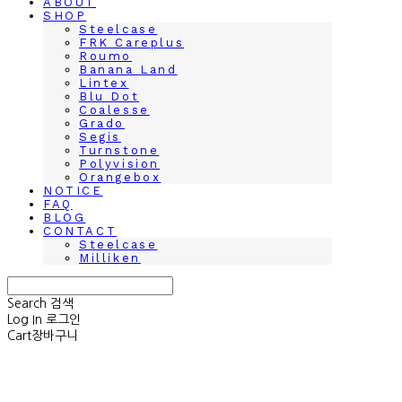
ABOUT
SHOP
Steelcase
FRK Careplus
Roumo
Banana Land
Lintex
Blu Dot
Coalesse
Grado
Segis
Turnstone
Polyvision
Orangebox
NOTICE
FAQ
BLOG
CONTACT
Steelcase
Milliken
Search
검색
Log In
로그인
Cart
장바구니