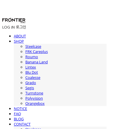
LOG IN
로그인
ABOUT
SHOP
Steelcase
FRK Careplus
Roumo
Banana Land
Lintex
Blu Dot
Coalesse
Grado
Segis
Turnstone
Polyvision
Orangebox
NOTICE
FAQ
BLOG
CONTACT