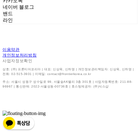
카카오톡
네이버 블로그
밴드
라인
이용약관
개인정보처리방침
사업자정보확인
상호: (주) 프론티어코리아 | 대표: 신상욱, 신하영 | 개인정보관리책임자: 신상욱, 신하영 |
전화: 02-515-3931 | 이메일: contact@frontierkorea.co.kr
주소: 서울시 성동구 성수일로 99, 서울숲AK밸리 3층 301호 | 사업자등록번호:
211-88-
96967
| 통신판매:
2022-서울성동-00736호
| 호스팅제공자: (주)식스샵