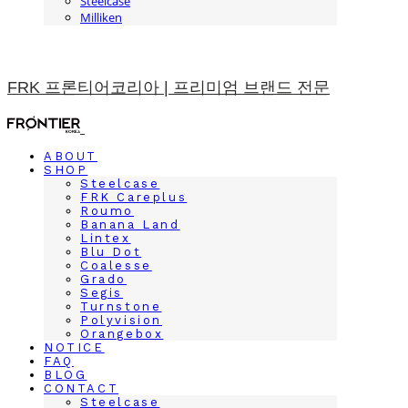
Steelcase
Milliken
FRK 프론티어코리아 | 프리미엄 브랜드 전문
ABOUT
SHOP
Steelcase
FRK Careplus
Roumo
Banana Land
Lintex
Blu Dot
Coalesse
Grado
Segis
Turnstone
Polyvision
Orangebox
NOTICE
FAQ
BLOG
CONTACT
Steelcase