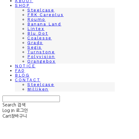
ABOUT
SHOP
Steelcase
FRK Careplus
Roumo
Banana Land
Lintex
Blu Dot
Coalesse
Grado
Segis
Turnstone
Polyvision
Orangebox
NOTICE
FAQ
BLOG
CONTACT
Steelcase
Milliken
Search
검색
Log In
로그인
Cart
장바구니