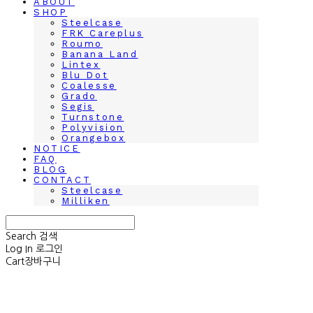
ABOUT
SHOP
Steelcase
FRK Careplus
Roumo
Banana Land
Lintex
Blu Dot
Coalesse
Grado
Segis
Turnstone
Polyvision
Orangebox
NOTICE
FAQ
BLOG
CONTACT
Steelcase
Milliken
Search
검색
Log In
로그인
Cart
장바구니