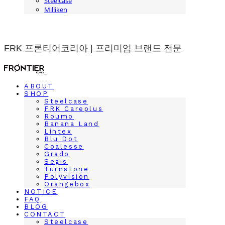
Steelcase
Milliken
FRK 프론티어코리아 | 프리미엄 브랜드 전문
ABOUT
SHOP
Steelcase
FRK Careplus
Roumo
Banana Land
Lintex
Blu Dot
Coalesse
Grado
Segis
Turnstone
Polyvision
Orangebox
NOTICE
FAQ
BLOG
CONTACT
Steelcase