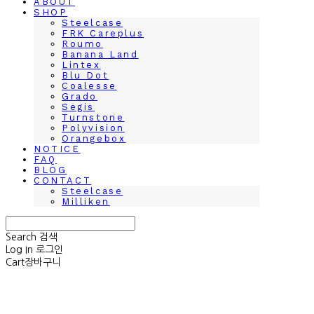
ABOUT
SHOP
Steelcase
FRK Careplus
Roumo
Banana Land
Lintex
Blu Dot
Coalesse
Grado
Segis
Turnstone
Polyvision
Orangebox
NOTICE
FAQ
BLOG
CONTACT
Steelcase
Milliken
Search
검색
Log In
로그인
Cart
장바구니