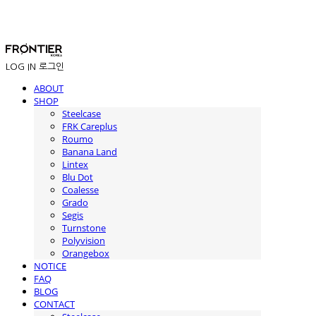
LOG IN
로그인
ABOUT
SHOP
Steelcase
FRK Careplus
Roumo
Banana Land
Lintex
Blu Dot
Coalesse
Grado
Segis
Turnstone
Polyvision
Orangebox
NOTICE
FAQ
BLOG
CONTACT