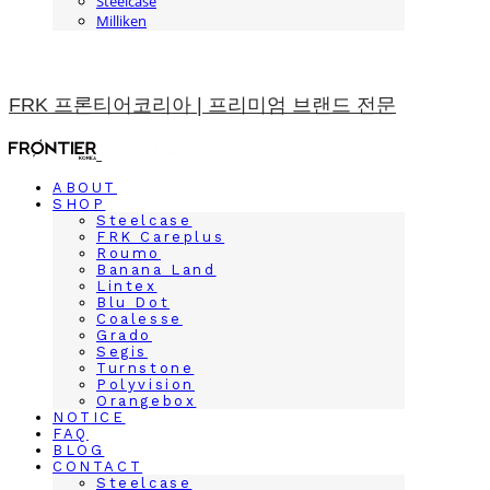
Steelcase
Milliken
FRK 프론티어코리아 | 프리미엄 브랜드 전문
ABOUT
SHOP
Steelcase
FRK Careplus
Roumo
Banana Land
Lintex
Blu Dot
Coalesse
Grado
Segis
Turnstone
Polyvision
Orangebox
NOTICE
FAQ
BLOG
CONTACT
Steelcase