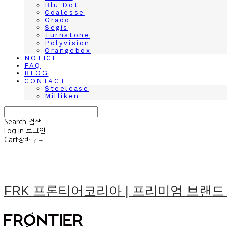
Blu Dot
Coalesse
Grado
Segis
Turnstone
Polyvision
Orangebox
NOTICE
FAQ
BLOG
CONTACT
Steelcase
Milliken
Search
검색
Log In
로그인
Cart
장바구니
FRK 프론티어코리아 | 프리미엄 브랜드