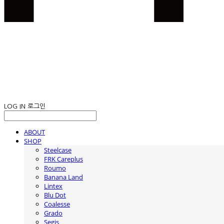
LOG IN
로그인
ABOUT
SHOP
Steelcase
FRK Careplus
Roumo
Banana Land
Lintex
Blu Dot
Coalesse
Grado
Segis