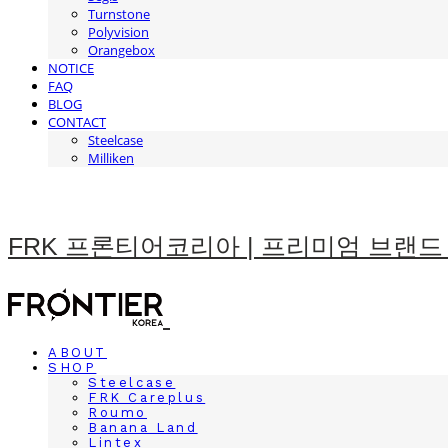
Turnstone
Polyvision
Orangebox
NOTICE
FAQ
BLOG
CONTACT
Steelcase
Milliken
FRK 프론티어코리아 | 프리미엄 브랜드
ABOUT
SHOP
Steelcase
FRK Careplus
Roumo
Banana Land
Lintex