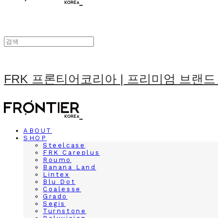
FRK 프론티어코리아 | 프리미엄 브랜드
ABOUT
SHOP
Steelcase
FRK Careplus
Roumo
Banana Land
Lintex
Blu Dot
Coalesse
Grado
Segis
Turnstone