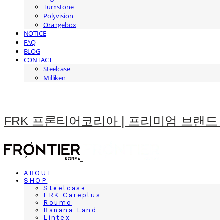
Turnstone
Polyvision
Orangebox
NOTICE
FAQ
BLOG
CONTACT
Steelcase
Milliken
FRK 프론티어코리아 | 프리미엄 브랜드
ABOUT
SHOP
Steelcase
FRK Careplus
Roumo
Banana Land
Lintex