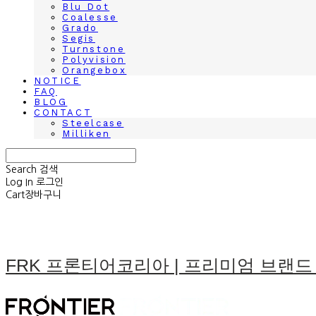
Blu Dot
Coalesse
Grado
Segis
Turnstone
Polyvision
Orangebox
NOTICE
FAQ
BLOG
CONTACT
Steelcase
Milliken
Search
검색
Log In
로그인
Cart
장바구니
FRK 프론티어코리아 | 프리미엄 브랜드