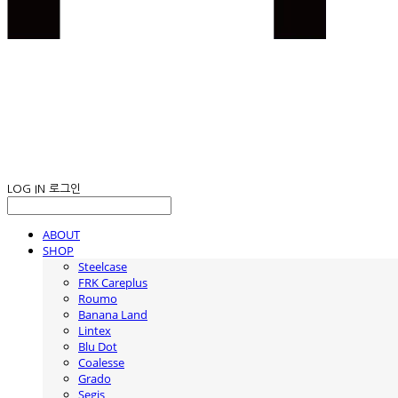
LOG IN
로그인
ABOUT
SHOP
Steelcase
FRK Careplus
Roumo
Banana Land
Lintex
Blu Dot
Coalesse
Grado
Segis