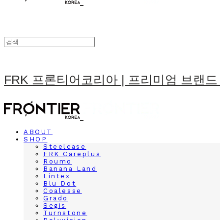
FRK 프론티어코리아 | 프리미엄 브랜드
ABOUT
SHOP
Steelcase
FRK Careplus
Roumo
Banana Land
Lintex
Blu Dot
Coalesse
Grado
Segis
Turnstone