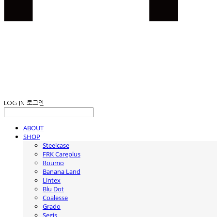
LOG IN
로그인
ABOUT
SHOP
Steelcase
FRK Careplus
Roumo
Banana Land
Lintex
Blu Dot
Coalesse
Grado
Segis