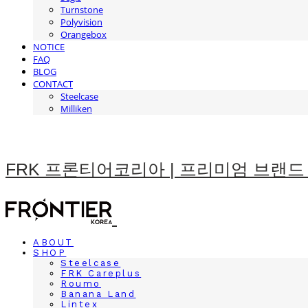
Turnstone
Polyvision
Orangebox
NOTICE
FAQ
BLOG
CONTACT
Steelcase
Milliken
FRK 프론티어코리아 | 프리미엄 브랜드
ABOUT
SHOP
Steelcase
FRK Careplus
Roumo
Banana Land
Lintex