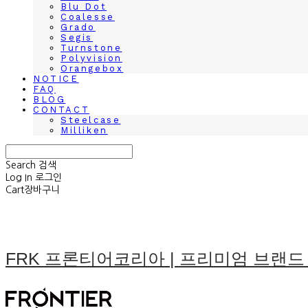
Blu Dot
Coalesse
Grado
Segis
Turnstone
Polyvision
Orangebox
NOTICE
FAQ
BLOG
CONTACT
Steelcase
Milliken
Search
검색
Log In
로그인
Cart
장바구니
FRK 프론티어코리아 | 프리미엄 브랜드