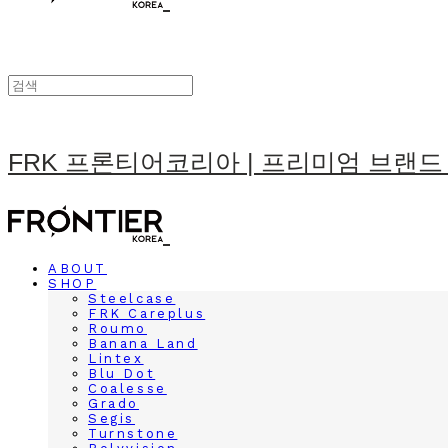
FRK 프론티어코리아 | 프리미엄 브랜드
ABOUT
SHOP
Steelcase
FRK Careplus
Roumo
Banana Land
Lintex
Blu Dot
Coalesse
Grado
Segis
Turnstone