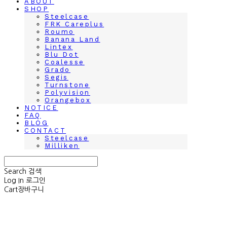
ABOUT
SHOP
Steelcase
FRK Careplus
Roumo
Banana Land
Lintex
Blu Dot
Coalesse
Grado
Segis
Turnstone
Polyvision
Orangebox
NOTICE
FAQ
BLOG
CONTACT
Steelcase
Milliken
Search
검색
Log In
로그인
Cart
장바구니