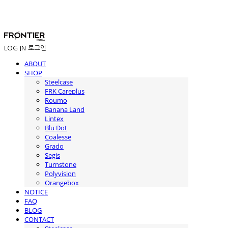
LOG IN
로그인
ABOUT
SHOP
Steelcase
FRK Careplus
Roumo
Banana Land
Lintex
Blu Dot
Coalesse
Grado
Segis
Turnstone
Polyvision
Orangebox
NOTICE
FAQ
BLOG
CONTACT