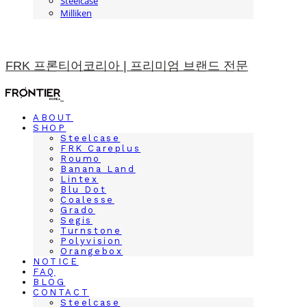
Steelcase
Milliken
FRK 프론티어코리아 | 프리미엄 브랜드 전문
ABOUT
SHOP
Steelcase
FRK Careplus
Roumo
Banana Land
Lintex
Blu Dot
Coalesse
Grado
Segis
Turnstone
Polyvision
Orangebox
NOTICE
FAQ
BLOG
CONTACT
Steelcase