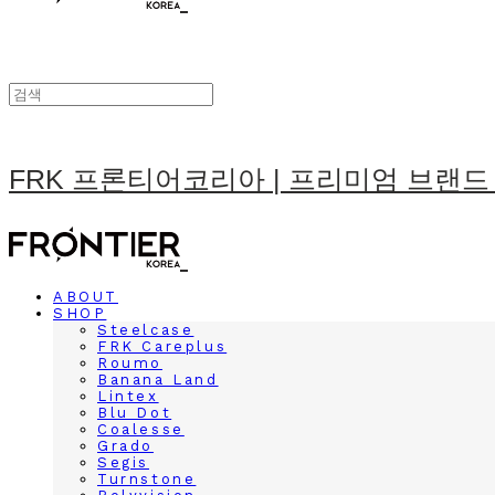
FRK 프론티어코리아 | 프리미엄 브랜드
ABOUT
SHOP
Steelcase
FRK Careplus
Roumo
Banana Land
Lintex
Blu Dot
Coalesse
Grado
Segis
Turnstone