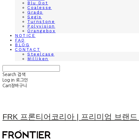
Blu Dot
Coalesse
Grado
Segis
Turnstone
Polyvision
Orangebox
NOTICE
FAQ
BLOG
CONTACT
Steelcase
Milliken
Search
검색
Log In
로그인
Cart
장바구니
FRK 프론티어코리아 | 프리미엄 브랜드