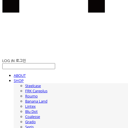
LOG IN
로그인
ABOUT
SHOP
Steelcase
FRK Careplus
Roumo
Banana Land
Lintex
Blu Dot
Coalesse
Grado
Segis