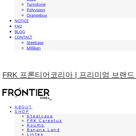
Turnstone
Polyvision
Orangebox
NOTICE
FAQ
BLOG
CONTACT
Steelcase
Milliken
FRK 프론티어코리아 | 프리미엄 브랜드
ABOUT
SHOP
Steelcase
FRK Careplus
Roumo
Banana Land
Lintex