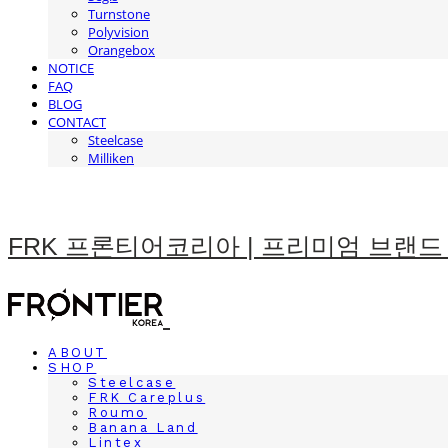
Turnstone
Polyvision
Orangebox
NOTICE
FAQ
BLOG
CONTACT
Steelcase
Milliken
FRK 프론티어코리아 | 프리미엄 브랜드
ABOUT
SHOP
Steelcase
FRK Careplus
Roumo
Banana Land
Lintex