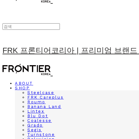
FRK 프론티어코리아 | 프리미엄 브랜드
ABOUT
SHOP
Steelcase
FRK Careplus
Roumo
Banana Land
Lintex
Blu Dot
Coalesse
Grado
Segis
Turnstone