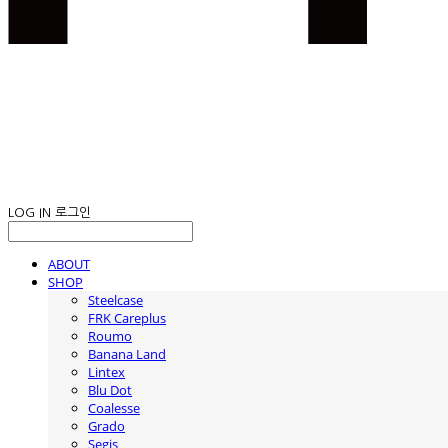
LOG IN
로그인
ABOUT
SHOP
Steelcase
FRK Careplus
Roumo
Banana Land
Lintex
Blu Dot
Coalesse
Grado
Segis