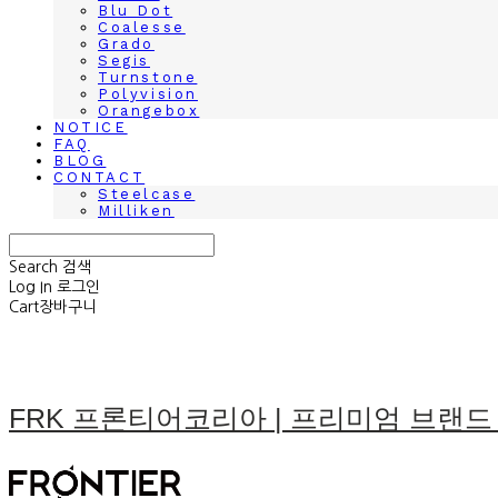
Blu Dot
Coalesse
Grado
Segis
Turnstone
Polyvision
Orangebox
NOTICE
FAQ
BLOG
CONTACT
Steelcase
Milliken
Search
검색
Log In
로그인
Cart
장바구니
FRK 프론티어코리아 | 프리미엄 브랜드