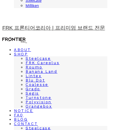
Steelcase
Milliken
FRK 프론티어코리아 | 프리미엄 브랜드 전문
ABOUT
SHOP
Steelcase
FRK Careplus
Roumo
Banana Land
Lintex
Blu Dot
Coalesse
Grado
Segis
Turnstone
Polyvision
Orangebox
NOTICE
FAQ
BLOG
CONTACT
Steelcase