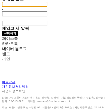
-
-
재입고 시 알림
신청하기
페이스북
카카오톡
네이버 블로그
밴드
라인
이용약관
개인정보처리방침
사업자정보확인
상호: (주) 프론티어코리아 | 대표: 신상욱, 신하영 | 개인정보관리책임자: 신상욱, 신하영 |
전화: 02-515-3931 | 이메일: contact@frontierkorea.co.kr
주소: 서울시 성동구 성수일로 99, 서울숲AK밸리 3층 301호 | 사업자등록번호:
211-88-