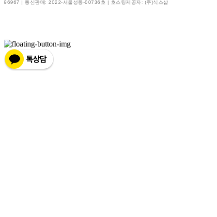
96967
| 통신판매:
2022-서울성동-00736호
| 호스팅제공자: (주)식스샵