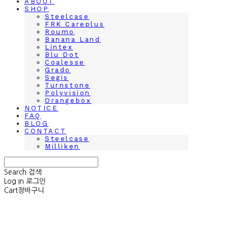
ABOUT
SHOP
Steelcase
FRK Careplus
Roumo
Banana Land
Lintex
Blu Dot
Coalesse
Grado
Segis
Turnstone
Polyvision
Orangebox
NOTICE
FAQ
BLOG
CONTACT
Steelcase
Milliken
Search
검색
Log In
로그인
Cart
장바구니