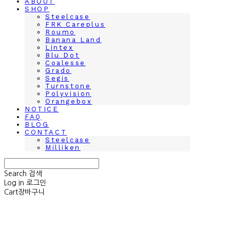
ABOUT
SHOP
Steelcase
FRK Careplus
Roumo
Banana Land
Lintex
Blu Dot
Coalesse
Grado
Segis
Turnstone
Polyvision
Orangebox
NOTICE
FAQ
BLOG
CONTACT
Steelcase
Milliken
Search
검색
Log In
로그인
Cart
장바구니