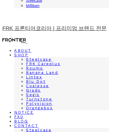
Steelcase
Milliken
FRK 프론티어코리아 | 프리미엄 브랜드 전문
ABOUT
SHOP
Steelcase
FRK Careplus
Roumo
Banana Land
Lintex
Blu Dot
Coalesse
Grado
Segis
Turnstone
Polyvision
Orangebox
NOTICE
FAQ
BLOG
CONTACT
Steelcase