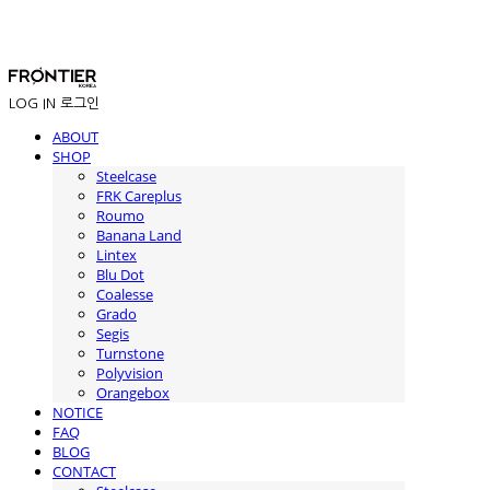
LOG IN
로그인
ABOUT
SHOP
Steelcase
FRK Careplus
Roumo
Banana Land
Lintex
Blu Dot
Coalesse
Grado
Segis
Turnstone
Polyvision
Orangebox
NOTICE
FAQ
BLOG
CONTACT