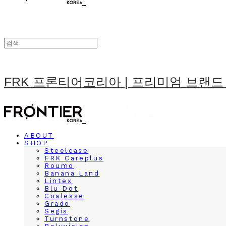
FRK 프론티어코리아 | 프리미엄 브랜드
ABOUT
SHOP
Steelcase
FRK Careplus
Roumo
Banana Land
Lintex
Blu Dot
Coalesse
Grado
Segis
Turnstone