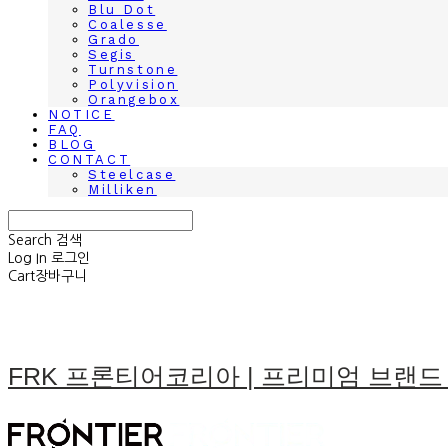
Blu Dot
Coalesse
Grado
Segis
Turnstone
Polyvision
Orangebox
NOTICE
FAQ
BLOG
CONTACT
Steelcase
Milliken
Search
검색
Log In
로그인
Cart
장바구니
FRK 프론티어코리아 | 프리미엄 브랜드