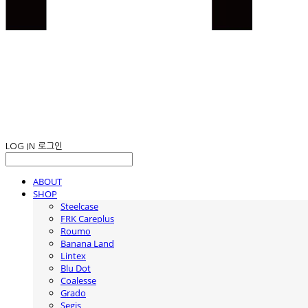
LOG IN
로그인
ABOUT
SHOP
Steelcase
FRK Careplus
Roumo
Banana Land
Lintex
Blu Dot
Coalesse
Grado
Segis