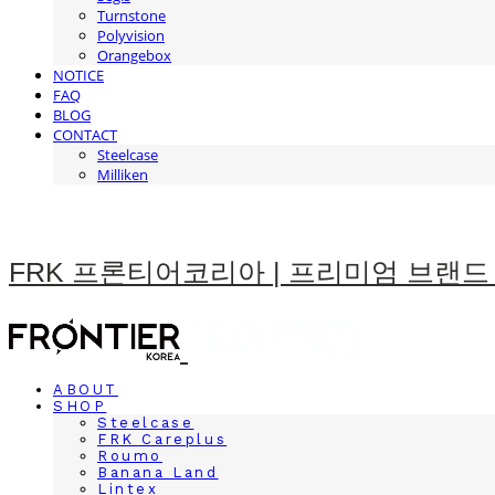
Turnstone
Polyvision
Orangebox
NOTICE
FAQ
BLOG
CONTACT
Steelcase
Milliken
FRK 프론티어코리아 | 프리미엄 브랜드
ABOUT
SHOP
Steelcase
FRK Careplus
Roumo
Banana Land
Lintex