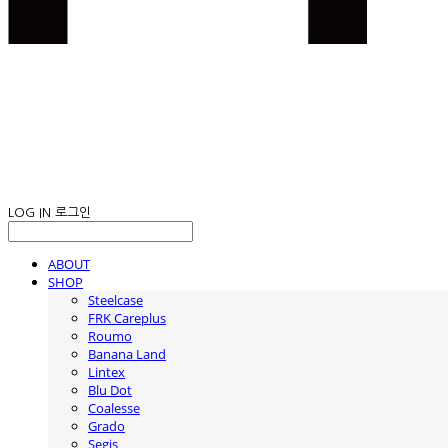
LOG IN
로그인
ABOUT
SHOP
Steelcase
FRK Careplus
Roumo
Banana Land
Lintex
Blu Dot
Coalesse
Grado
Segis