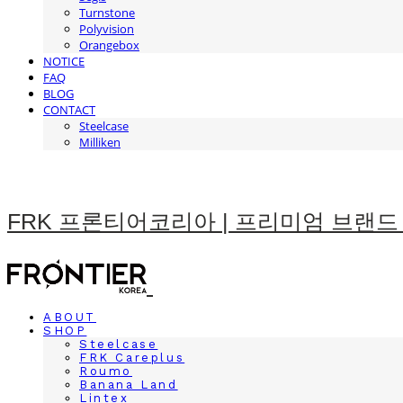
Turnstone
Polyvision
Orangebox
NOTICE
FAQ
BLOG
CONTACT
Steelcase
Milliken
FRK 프론티어코리아 | 프리미엄 브랜드
ABOUT
SHOP
Steelcase
FRK Careplus
Roumo
Banana Land
Lintex