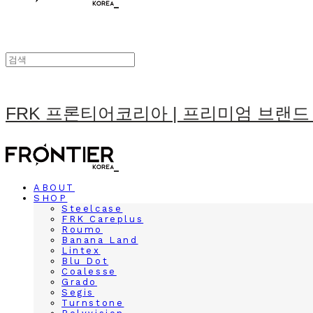
FRK 프론티어코리아 | 프리미엄 브랜드
ABOUT
SHOP
Steelcase
FRK Careplus
Roumo
Banana Land
Lintex
Blu Dot
Coalesse
Grado
Segis
Turnstone