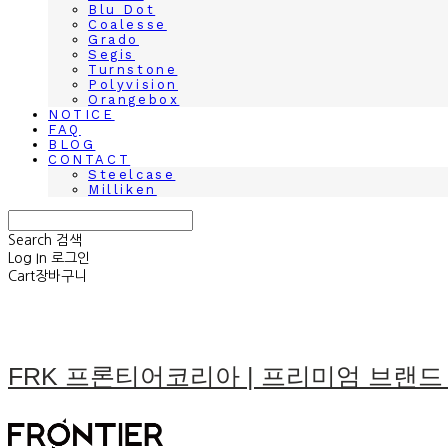
Blu Dot
Coalesse
Grado
Segis
Turnstone
Polyvision
Orangebox
NOTICE
FAQ
BLOG
CONTACT
Steelcase
Milliken
Search
검색
Log In
로그인
Cart
장바구니
FRK 프론티어코리아 | 프리미엄 브랜드