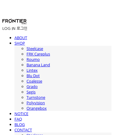
LOG IN
로그인
ABOUT
SHOP
Steelcase
FRK Careplus
Roumo
Banana Land
Lintex
Blu Dot
Coalesse
Grado
Segis
Turnstone
Polyvision
Orangebox
NOTICE
FAQ
BLOG
CONTACT