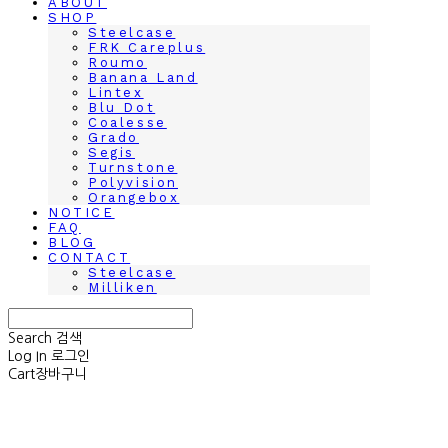
ABOUT
SHOP
Steelcase
FRK Careplus
Roumo
Banana Land
Lintex
Blu Dot
Coalesse
Grado
Segis
Turnstone
Polyvision
Orangebox
NOTICE
FAQ
BLOG
CONTACT
Steelcase
Milliken
Search
검색
Log In
로그인
Cart
장바구니