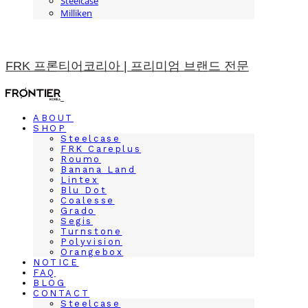
Steelcase
Milliken
FRK 프론티어코리아 | 프리미엄 브랜드 전문
ABOUT
SHOP
Steelcase
FRK Careplus
Roumo
Banana Land
Lintex
Blu Dot
Coalesse
Grado
Segis
Turnstone
Polyvision
Orangebox
NOTICE
FAQ
BLOG
CONTACT
Steelcase