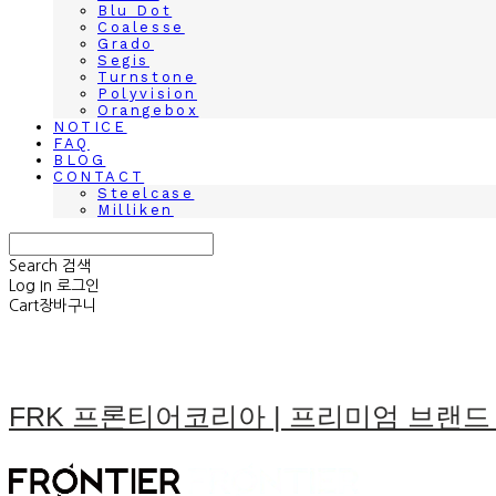
Blu Dot
Coalesse
Grado
Segis
Turnstone
Polyvision
Orangebox
NOTICE
FAQ
BLOG
CONTACT
Steelcase
Milliken
Search
검색
Log In
로그인
Cart
장바구니
FRK 프론티어코리아 | 프리미엄 브랜드