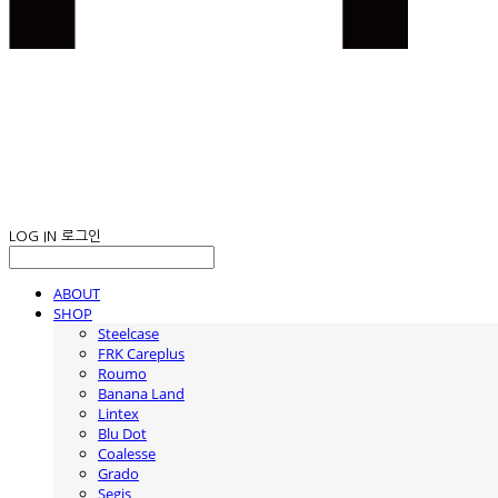
LOG IN
로그인
ABOUT
SHOP
Steelcase
FRK Careplus
Roumo
Banana Land
Lintex
Blu Dot
Coalesse
Grado
Segis