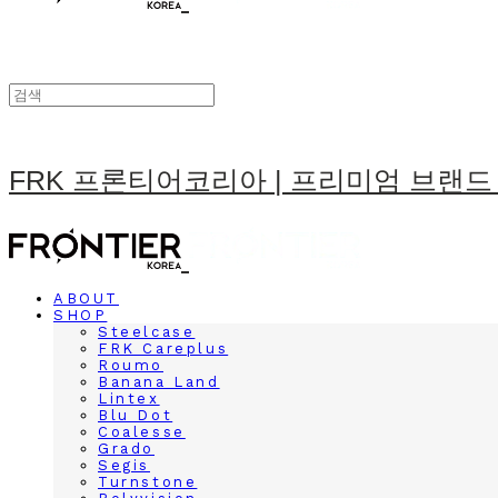
FRK 프론티어코리아 | 프리미엄 브랜드
ABOUT
SHOP
Steelcase
FRK Careplus
Roumo
Banana Land
Lintex
Blu Dot
Coalesse
Grado
Segis
Turnstone