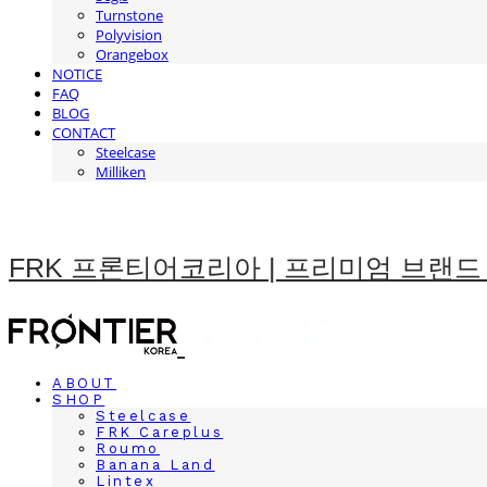
Turnstone
Polyvision
Orangebox
NOTICE
FAQ
BLOG
CONTACT
Steelcase
Milliken
FRK 프론티어코리아 | 프리미엄 브랜드
ABOUT
SHOP
Steelcase
FRK Careplus
Roumo
Banana Land
Lintex