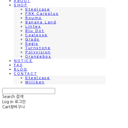
ABOUT
SHOP
Steelcase
FRK Careplus
Roumo
Banana Land
Lintex
Blu Dot
Coalesse
Grado
Segis
Turnstone
Polyvision
Orangebox
NOTICE
FAQ
BLOG
CONTACT
Steelcase
Milliken
Search
검색
Log In
로그인
Cart
장바구니