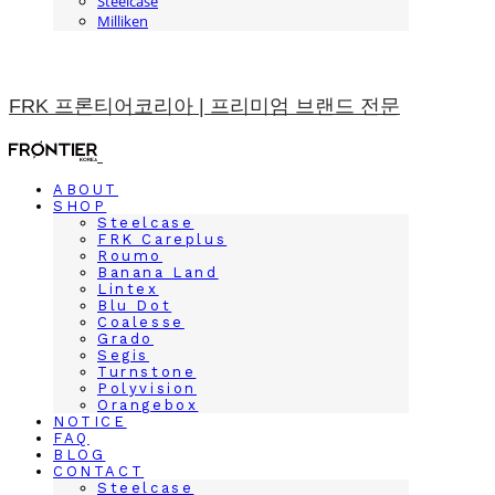
Steelcase
Milliken
FRK 프론티어코리아 | 프리미엄 브랜드 전문
ABOUT
SHOP
Steelcase
FRK Careplus
Roumo
Banana Land
Lintex
Blu Dot
Coalesse
Grado
Segis
Turnstone
Polyvision
Orangebox
NOTICE
FAQ
BLOG
CONTACT
Steelcase