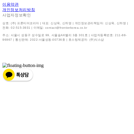
이용약관
개인정보처리방침
사업자정보확인
상호: (주) 프론티어코리아 | 대표: 신상욱, 신하영 | 개인정보관리책임자: 신상욱, 신하영 |
전화: 02-515-3931 | 이메일: contact@frontierkorea.co.kr
주소: 서울시 성동구 성수일로 99, 서울숲AK밸리 3층 301호 | 사업자등록번호:
211-88-
96967
| 통신판매:
2022-서울성동-00736호
| 호스팅제공자: (주)식스샵