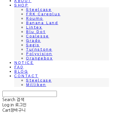
ABOUT
SHOP
Steelcase
FRK Careplus
Roumo
Banana Land
Lintex
Blu Dot
Coalesse
Grado
Segis
Turnstone
Polyvision
Orangebox
NOTICE
FAQ
BLOG
CONTACT
Steelcase
Milliken
Search
검색
Log In
로그인
Cart
장바구니