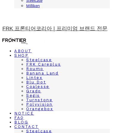
Steelcase
Milliken
FRK 프론티어코리아 | 프리미엄 브랜드 전문
ABOUT
SHOP
Steelcase
FRK Careplus
Roumo
Banana Land
Lintex
Blu Dot
Coalesse
Grado
Segis
Turnstone
Polyvision
Orangebox
NOTICE
FAQ
BLOG
CONTACT
Steelcase