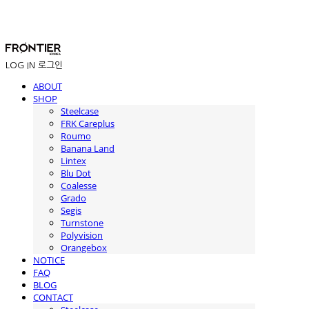
LOG IN
로그인
ABOUT
SHOP
Steelcase
FRK Careplus
Roumo
Banana Land
Lintex
Blu Dot
Coalesse
Grado
Segis
Turnstone
Polyvision
Orangebox
NOTICE
FAQ
BLOG
CONTACT