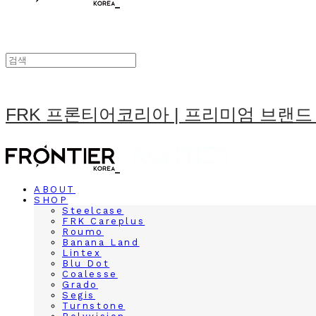
FRK 프론티어코리아 | 프리미엄 브랜드
ABOUT
SHOP
Steelcase
FRK Careplus
Roumo
Banana Land
Lintex
Blu Dot
Coalesse
Grado
Segis
Turnstone