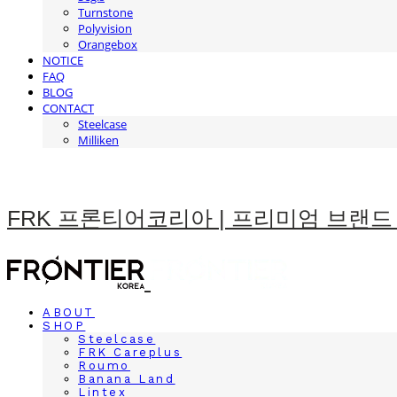
Turnstone
Polyvision
Orangebox
NOTICE
FAQ
BLOG
CONTACT
Steelcase
Milliken
FRK 프론티어코리아 | 프리미엄 브랜드
ABOUT
SHOP
Steelcase
FRK Careplus
Roumo
Banana Land
Lintex