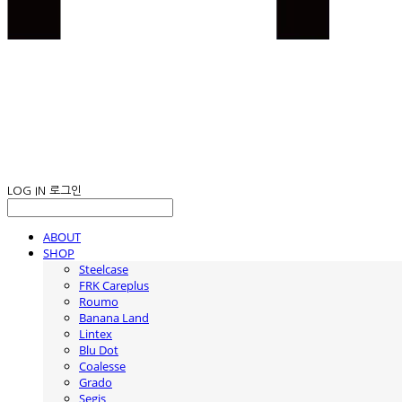
LOG IN
로그인
ABOUT
SHOP
Steelcase
FRK Careplus
Roumo
Banana Land
Lintex
Blu Dot
Coalesse
Grado
Segis