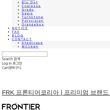
Blu Dot
Coalesse
Grado
Segis
Turnstone
Polyvision
Orangebox
NOTICE
FAQ
BLOG
CONTACT
Steelcase
Milliken
Search
검색
Log In
로그인
Cart
장바구니
FRK 프론티어코리아 | 프리미엄 브랜드