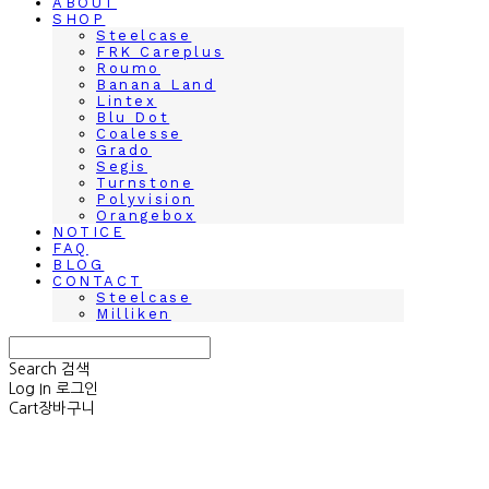
ABOUT
SHOP
Steelcase
FRK Careplus
Roumo
Banana Land
Lintex
Blu Dot
Coalesse
Grado
Segis
Turnstone
Polyvision
Orangebox
NOTICE
FAQ
BLOG
CONTACT
Steelcase
Milliken
Search
검색
Log In
로그인
Cart
장바구니