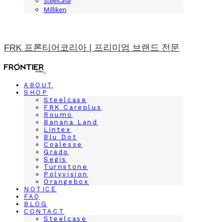
Steelcase
Milliken
FRK 프론티어코리아 | 프리미엄 브랜드 전문
ABOUT
SHOP
Steelcase
FRK Careplus
Roumo
Banana Land
Lintex
Blu Dot
Coalesse
Grado
Segis
Turnstone
Polyvision
Orangebox
NOTICE
FAQ
BLOG
CONTACT
Steelcase