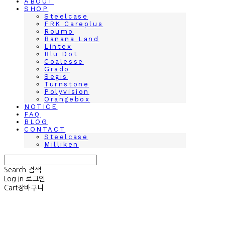
ABOUT
SHOP
Steelcase
FRK Careplus
Roumo
Banana Land
Lintex
Blu Dot
Coalesse
Grado
Segis
Turnstone
Polyvision
Orangebox
NOTICE
FAQ
BLOG
CONTACT
Steelcase
Milliken
Search
검색
Log In
로그인
Cart
장바구니