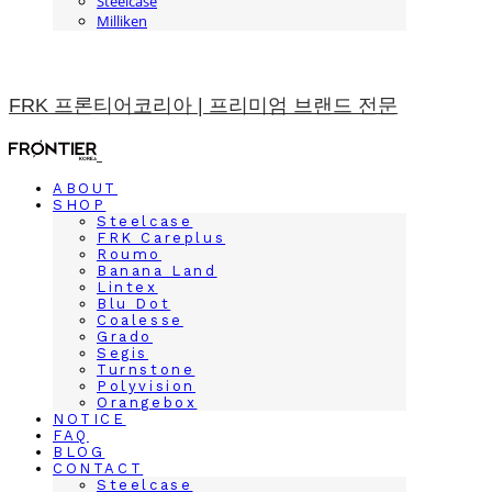
Steelcase
Milliken
FRK 프론티어코리아 | 프리미엄 브랜드 전문
ABOUT
SHOP
Steelcase
FRK Careplus
Roumo
Banana Land
Lintex
Blu Dot
Coalesse
Grado
Segis
Turnstone
Polyvision
Orangebox
NOTICE
FAQ
BLOG
CONTACT
Steelcase