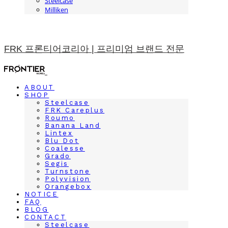
Steelcase
Milliken
FRK 프론티어코리아 | 프리미엄 브랜드 전문
ABOUT
SHOP
Steelcase
FRK Careplus
Roumo
Banana Land
Lintex
Blu Dot
Coalesse
Grado
Segis
Turnstone
Polyvision
Orangebox
NOTICE
FAQ
BLOG
CONTACT
Steelcase