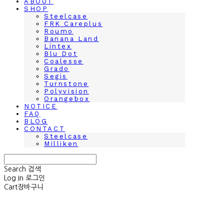
ABOUT
SHOP
Steelcase
FRK Careplus
Roumo
Banana Land
Lintex
Blu Dot
Coalesse
Grado
Segis
Turnstone
Polyvision
Orangebox
NOTICE
FAQ
BLOG
CONTACT
Steelcase
Milliken
Search
검색
Log In
로그인
Cart
장바구니