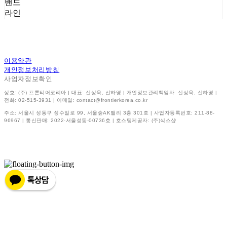
밴드
라인
이용약관
개인정보처리방침
사업자정보확인
상호: (주) 프론티어코리아 | 대표: 신상욱, 신하영 | 개인정보관리책임자: 신상욱, 신하영 |
전화: 02-515-3931 | 이메일: contact@frontierkorea.co.kr
주소: 서울시 성동구 성수일로 99, 서울숲AK밸리 3층 301호 | 사업자등록번호:
211-88-
96967
| 통신판매:
2022-서울성동-00736호
| 호스팅제공자: (주)식스샵