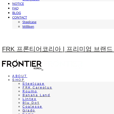
NOTICE
FAQ
BLOG
CONTACT
Steelcase
Milliken
FRK 프론티어코리아 | 프리미엄 브랜드
ABOUT
SHOP
Steelcase
FRK Careplus
Roumo
Banana Land
Lintex
Blu Dot
Coalesse
Grado