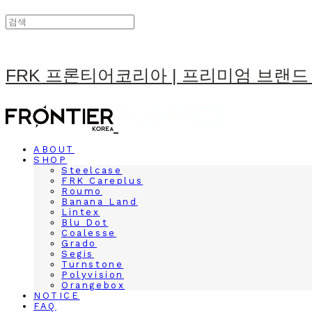
FRK 프론티어코리아 | 프리미엄 브랜드
ABOUT
SHOP
Steelcase
FRK Careplus
Roumo
Banana Land
Lintex
Blu Dot
Coalesse
Grado
Segis
Turnstone
Polyvision
Orangebox
NOTICE
FAQ