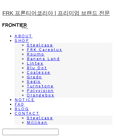
FRK 프론티어코리아 | 프리미엄 브랜드 전문
ABOUT
SHOP
Steelcase
FRK Careplus
Roumo
Banana Land
Lintex
Blu Dot
Coalesse
Grado
Segis
Turnstone
Polyvision
Orangebox
NOTICE
FAQ
BLOG
CONTACT
Steelcase
Milliken