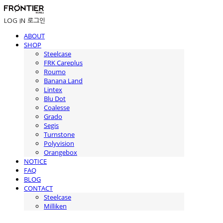
LOG IN
로그인
ABOUT
SHOP
Steelcase
FRK Careplus
Roumo
Banana Land
Lintex
Blu Dot
Coalesse
Grado
Segis
Turnstone
Polyvision
Orangebox
NOTICE
FAQ
BLOG
CONTACT
Steelcase
Milliken