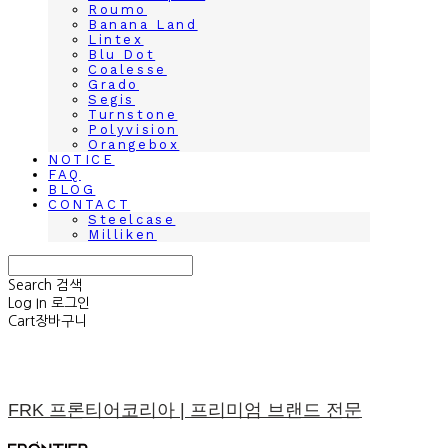
Roumo
Banana Land
Lintex
Blu Dot
Coalesse
Grado
Segis
Turnstone
Polyvision
Orangebox
NOTICE
FAQ
BLOG
CONTACT
Steelcase
Milliken
Search
검색
Log In
로그인
Cart
장바구니
FRK 프론티어코리아 | 프리미엄 브랜드 전문